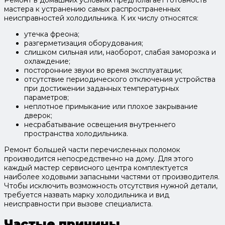
Ремонт в домашних условиях предполагает готовность
мастера к устранению самых распространенных
неисправностей холодильника. К их числу относятся:
утечка фреона;
разгерметизация оборудования;
слишком сильная или, наоборот, слабая заморозка и
охлаждение;
посторонние звуки во время эксплуатации;
отсутствие периодического отключения устройства
при достижении заданных температурных
параметров;
неплотное примыкание или плохое закрывание
дверок;
несрабатывание освещения внутреннего
пространства холодильника.
Ремонт большей части перечисленных поломок
производится непосредственно на дому. Для этого
каждый мастер сервисного центра комплектуется
наиболее ходовыми запасными частями от производителя.
Чтобы исключить возможность отсутствия нужной детали,
требуется назвать марку холодильника и вид
неисправности при вызове специалиста.
Частые причины